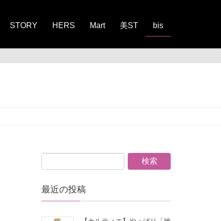
STORY
HERS
Mart
美ST
bis
最近の投稿
【カルティエ】やっぱり「地