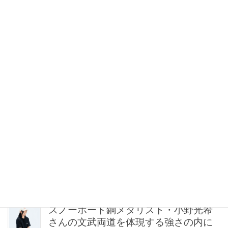
【梅澤美波】足元も抜け感が新常識！
夏のシンプル服を格上げする「主役級
ヌーディサンダル」15選
2026年08月06日 21:30
猛暑の子連れママは「サンダルよりス
ニーカー」が正解！VERYスタイリスト
の愛用品5選
2026年08月06日 21:00
【無印良品のMY名品】旅先で“ルーテ
ィン”を崩したくない派の「活躍アイテ
ム」5選
2026年08月06日 20:30
スノーボード銅メダリスト・小野光希
さんの文武両道を体現する強さの内に