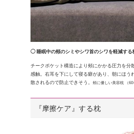
◯ 睡眠中の頰のシミやシワ⾸のシワを軽減する
チークポケット構造により頰にかかる圧力を分
感触。右耳を下にして寝る癖があり、朝にほう
散されるので防止できそう。
頰に優しい美容枕 （60×45
『摩擦ケア』する枕