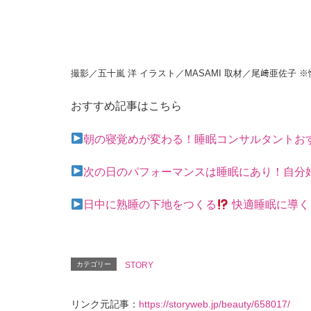
撮影／五十嵐 洋 イラスト／MASAMI 取材／尾﨑亜佐子 ※
おすすめ記事はこちら
朝の寝覚めが変わる！睡眠コンサルタントお
次の日のパフォーマンスは睡眠にあり！自分
日中に熟睡の下地をつくる
快適睡眠に導く
カテゴリー
STORY
リンク元記事：
https://storyweb.jp/beauty/658017/