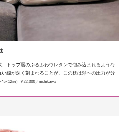
枕
散、トップ層のぷるふわウレタンで包み込まれるような
れい線が深く刻まれることが。この枕は頰への圧力が分
×12㎝）￥22,000／nishikawa