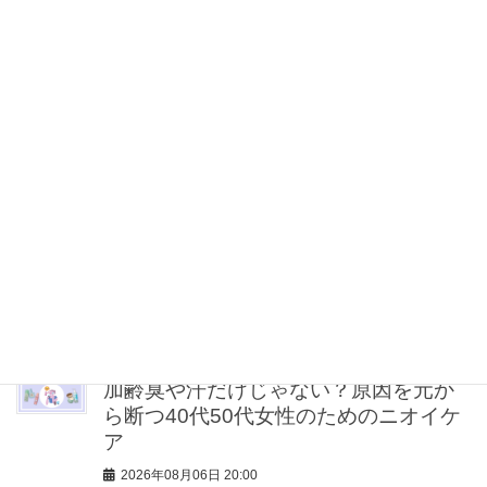
の愛用品5選
2026年08月06日 21:00
【無印良品のMY名品】旅先で“ルーテ
ィン”を崩したくない派の「活躍アイテ
ム」5選
2026年08月06日 20:30
スノーボード銅メダリスト・小野光希
さんの文武両道を体現する強さの内に
秘める想いとは？
2026年08月06日 20:00
加齢臭や汗だけじゃない？原因を元か
ら断つ40代50代女性のためのニオイケ
ア
2026年08月06日 20:00