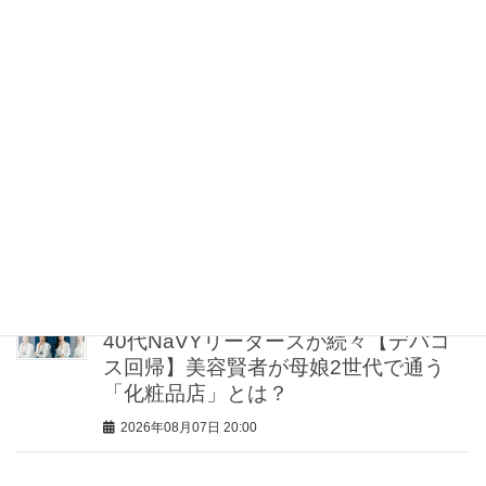
2026年08月07日 21:30
【お祭り、レジャーetc.】真夏もスニー
カー派の『行先別コーデ』５人のママ
スタイリストが直伝！
2026年08月07日 21:00
【UV下地】酷暑に頼れる！ 2,000円
台〜3,000円台の名品3選｜30代美容ラ
イターが正直レビュー
2026年08月07日 20:30
40代NaVYリーダーズが続々【デパコ
ス回帰】美容賢者が母娘2世代で通う
「化粧品店」とは？
2026年08月07日 20:00