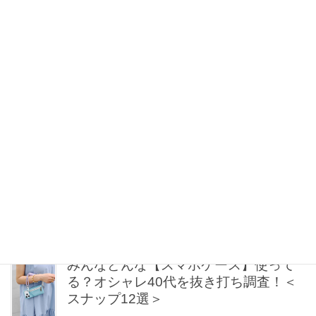
毎日コーデが引き締まる【差し色バッ
グ】名品2選。最旬カラーは「赤＆ブル
ー」！
2026年08月10日 18:30
お腹・腰回りを自然に隠す！「今どきA
ライン＆コクーン」体型カバーワンピ
〈3選〉
2026年08月10日 18:00
旅におすすめ【大人のリゾートワンピ
ース】6選！色＆柄で思い出も鮮やかに
2026年08月10日 18:00
みんなどんな【スマホケース】使って
る？オシャレ40代を抜き打ち調査！＜
スナップ12選＞