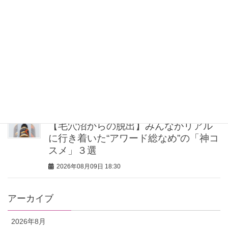
てない？一日中落ちないプロ直伝「仕
込みパウダー」
2026年08月09日 19:00
オシャレのプロは“夏の外遊び”に【柄ボ
トムス】！白タンクに合わせるだけで
鮮度アップ
2026年08月09日 18:30
【毛穴沼からの脱出】みんながリアル
に行き着いた“アワード総なめ”の「神コ
スメ」３選
2026年08月09日 18:30
アーカイブ
2026年8月