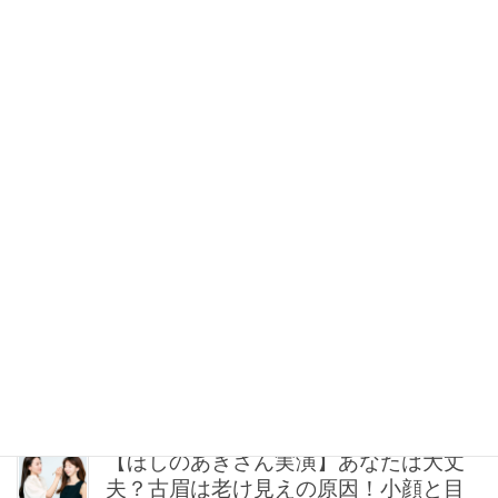
8月の買い足しは「秋も使える」が条
件！【白or黒】着映える「名品ベーシ
ック」6選
2026年08月09日 9:00
40代に似合う【韓コスリップ】6選！大
野真理子さん推薦「顔色が華やぐ」名
品
2026年08月09日 8:48
オシャレ賢者が“リピ買い”した【カジュ
アル上手な名品Tシャツ】とは？＜
CLASSY.スタッフの自腹買い＞
2026年08月09日 8:30
【ほしのあきさん実演】あなたは大丈
夫？古眉は老け見えの原因！小顔と目