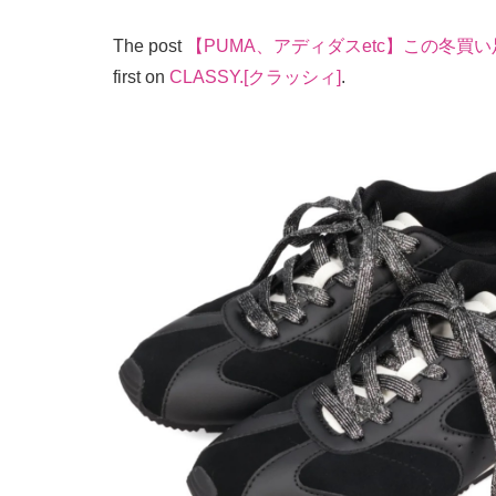
The post
【PUMA、アディダスetc】この冬買
first on
CLASSY.[クラッシィ]
.