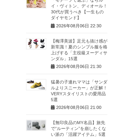
イ・ヴィトン、ディオール！
30代が買うべき【一生もの
ダイヤモンド】
2026年08月06日 22:30
【梅澤美波】足元も抜け感が
新常識！夏のシンプル服を格
上げする「主役級ヌーディサ
ンダル」15選
2026年08月06日 21:30
猛暑の子連れママは「サンダ
ルよりスニーカー」が正解！
VERYスタイリストの愛用品
5選
2026年08月06日 21:00
【無印良品のMY名品】旅先
で“ルーティン”を崩したくな
い派の「活躍アイテム」5選