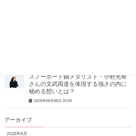
ニーカー」が正解！VERYスタイリスト
の愛用品5選
2026年08月06日 21:00
【無印良品のMY名品】旅先で“ルーテ
ィン”を崩したくない派の「活躍アイテ
ム」5選
2026年08月06日 20:30
スノーボード銅メダリスト・小野光希
さんの文武両道を体現する強さの内に
秘める想いとは？
2026年08月06日 20:00
アーカイブ
2026年8月