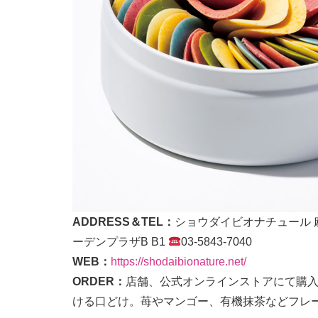
ADDRESS＆TEL：
ショウダイビオナチュール 麻
ーデンプラザB B1
03-5843-7040
WEB：
https://shodaibionature.net/
ORDER：
店舗、公式オンラインストアにて購
ける口どけ。苺やマンゴー、有機抹茶などフレ