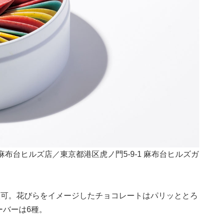
布台ヒルズ店／東京都港区⻁ノ門5-9-1 麻布台ヒルズガ
入可。花びらをイメージしたチョコレートはパリッととろ
ーバーは6種。