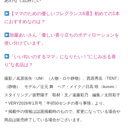
あわせて読みたい
【ママのための優しいフレグランス6選】初めての1本
におすすめなのは？
加藤あいさん「優しい香り立ちのボディローションを
使い分けています」
「いい匂いのするママ」になりたい！“にじみ出る香
り”な名品は？
撮影／嶌原佑矢〈UM〉（人物・ロケ静物）、西原秀岳〈TENT〉
（静物） モデル／辻元 舞 ヘア・メイク／日高 咲〈ilumini.〉
スタイリング／坂野陽子 取材・文／遠藤彩乃 編集／太田彩子
＊VERY2026年1月号「半径50センチの香り事情」より。
＊掲載中の情報は誌面掲載時のもので、変更になっている場合や
商品は販売終了している場合がございます。