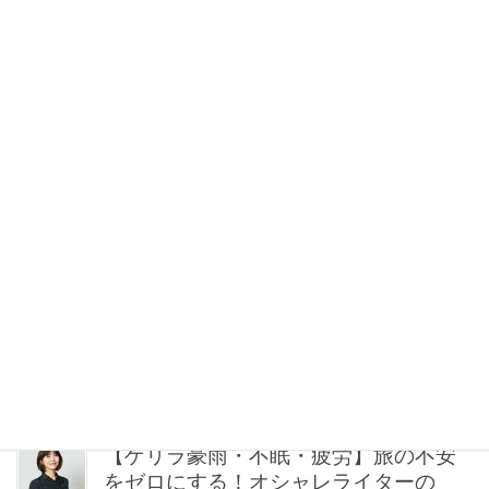
【ゴールドvsシルバー】どっち派？40
代のシンプル服が華やぐ！最旬「”元取
れ”アクセサリー」7選
2026年08月08日 15:00
「Tシャツ1枚でも手抜きに見えない」
コツは【アクセサリー＆リップ】選び
にあり！40代の最適解をプロが伝授
2026年08月08日 13:26
【30代の一生ものダイヤ】パールだけ
じゃない「タサキ」と「ミキモト」に
注目
2026年08月08日 12:30
【ゲリラ豪雨・不眠・疲労】旅の不安
をゼロにする！オシャレライターの