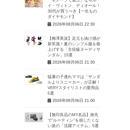
イ・ヴィトン、ディオール！
30代が買うべき【一生もの
ダイヤモンド】
2026年08月06日 22:30
【梅澤美波】足元も抜け感が
新常識！夏のシンプル服を格
上げする「主役級ヌーディサ
ンダル」15選
2026年08月06日 21:30
猛暑の子連れママは「サンダ
ルよりスニーカー」が正解！
VERYスタイリストの愛用品
5選
2026年08月06日 21:00
【無印良品のMY名品】旅先
で“ルーティン”を崩したくな
い派の「活躍アイテム」5選