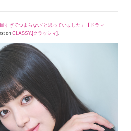
】
面目すぎてつまらない”と思っていました」【ドラマ
rst on
CLASSY.[クラッシィ]
.