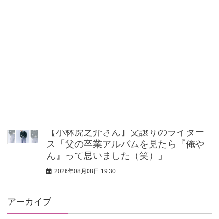
“盛りすぎない”がトレンド！【最旬マス
カラ4選】さりげないボリュームと絶妙
カラー
2026年08月08日 20:30
40代・50代が頼れるベスコス受賞ボデ
ィケア8選｜いまの肌悩みで選ぶ名品ま
とめ
2026年08月08日 20:00
【小林虎之介さん】父譲りのライダー
ス「父の卒業アルバムを見たら『俺や
ん』って思いました（笑）」
2026年08月08日 19:30
アーカイブ