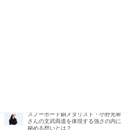
【梅澤美波】足元も抜け感が新常識！
夏のシンプル服を格上げする「主役級
ヌーディサンダル」15選
2026年08月06日 21:30
猛暑の子連れママは「サンダルよりス
ニーカー」が正解！VERYスタイリスト
の愛用品5選
2026年08月06日 21:00
【無印良品のMY名品】旅先で“ルーテ
ィン”を崩したくない派の「活躍アイテ
ム」5選
2026年08月06日 20:30
スノーボード銅メダリスト・小野光希
さんの文武両道を体現する強さの内に
秘める想いとは？