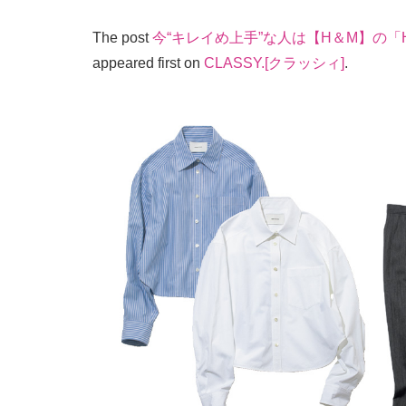
The post
今“キレイめ上手”な人は【H＆M】の「H
appeared first on
CLASSY.[クラッシィ]
.