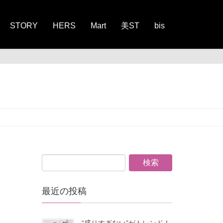
STORY
HERS
Mart
美ST
bis
最近の投稿
“盛りすぎない”がトレンド！