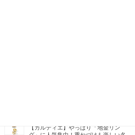
【秋のバズコスメ予報】編集部が本気
で注目！40代・50代のための新作スキ
ンケア4選
2026年08月10日 6:30
風を通すから涼しい【真夏の通勤カー
デ】7選！冷房対策もきちんと見えも確
保
2026年08月10日 6:30
COSでオシャレ読者が「即決イロチ買
い」！“夏の制服になりそう”な楽ちんキ
レイめパンツって？
2026年08月09日 21:30
【カルティエ】やっぱり「地金リン
グ」に人気集中！重ねづけも楽しい名