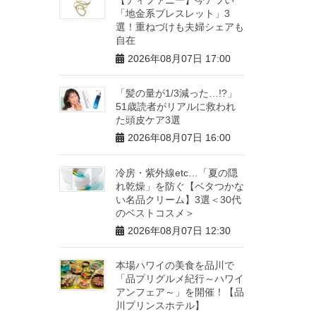
「地金系ブレスレット」3
選！重ねづけも夫婦シェアも
自在
2026年08月07日 17:00
「髪の量が1/3減った…!?」
51歳読者がリアルに救われ
た頭皮ケア3選
2026年08月07日 16:00
冷房・紫外線etc…「夏の隠
れ乾燥」を防ぐ【ベタつかな
い名品クリーム】3選＜30代
のベストコスメ＞
2026年08月07日 12:30
本場ハワイの美食を品川で
「品プリグルメ紀行～ハワイ
アンフェア～」を開催！【品
川プリンスホテル】