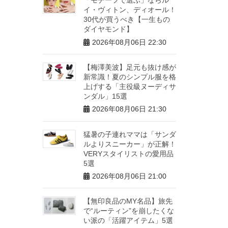
イ・ヴィトン、ディオール！
30代が買うべき【一生もの
ダイヤモンド】
2026年08月06日 22:30
【梅澤美波】足元も抜け感が
新常識！夏のシンプル服を格
上げする「主役級ヌーディサ
ンダル」15選
2026年08月06日 21:30
猛暑の子連れママは「サンダ
ルよりスニーカー」が正解！
VERYスタイリストの愛用品
5選
2026年08月06日 21:00
【無印良品のMY名品】旅先
で“ルーティン”を崩したくな
い派の「活躍アイテム」5選