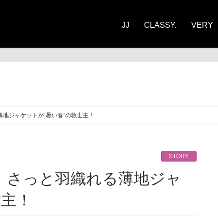
JJ
CLASSY.
VERY
ORY
薄地ジャケットが“暑い春”の救世主！
STORY
世主！