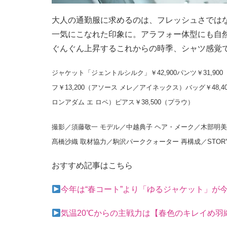
大人の通勤服に求めるのは、フレッシュさでは
一気にこなれた印象に。アラフォー体型にも自
ぐんぐん上昇するこれからの時季、シャツ感覚
ジャケット「ジェントルシルク」￥42,900パンツ￥31,90
フ￥13,200（アソース メレ／アイネックス）バッグ￥48,40
ロンアダム エ ロペ）ピアス￥38,500（プラウ）
撮影／須藤敬一 モデル／中越典子 ヘア・メーク／木部明美（
髙橋沙織 取材協力／駒沢パーククォーター
再構成／STOR
おすすめ記事はこちら
今年は“春コート”より「ゆるジャケット」が
気温20℃からの主戦力は【春色のキレイめ羽