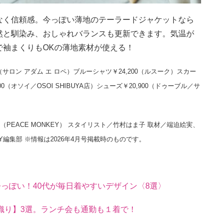
なく信頼感。今っぽい薄地のテーラードジャケットなら
然と馴染み、おしゃれバランスも更新できます。気温が
で袖まくりもOKの薄地素材が使える！
0（サロン アダム エ ロペ）ブルーシャツ￥24,200（ルスーク）スカー
0（オソイ／OSOI SHIBUYA店）シューズ￥20,900（ドゥーブル／サ
PEACE MONKEY） スタイリスト／竹村はま子 取材／端迫絵実、
Y編集部 ※情報は2026年4月号掲載時のものです。
今っぽい！40代が毎日着やすいデザイン〈8選〉
織り】3選。ランチ会も通勤も１着で！