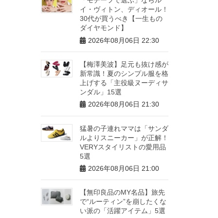
イ・ヴィトン、ディオール！
30代が買うべき【一生もの
ダイヤモンド】
2026年08月06日 22:30
【梅澤美波】足元も抜け感が
新常識！夏のシンプル服を格
上げする「主役級ヌーディサ
ンダル」15選
2026年08月06日 21:30
猛暑の子連れママは「サンダ
ルよりスニーカー」が正解！
VERYスタイリストの愛用品
5選
2026年08月06日 21:00
【無印良品のMY名品】旅先
で“ルーティン”を崩したくな
い派の「活躍アイテム」5選