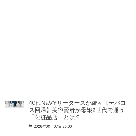
2026年08月07日 21:30
【お祭り、レジャーetc.】真夏もスニー
カー派の『行先別コーデ』５人のママ
スタイリストが直伝！
2026年08月07日 21:00
【UV下地】酷暑に頼れる！ 2,000円
台〜3,000円台の名品3選｜30代美容ラ
イターが正直レビュー
2026年08月07日 20:30
40代NaVYリーダーズが続々【デパコ
ス回帰】美容賢者が母娘2世代で通う
「化粧品店」とは？
2026年08月07日 20:00