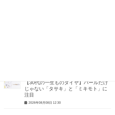
2026年08月08日 16:00
【ゴールドvsシルバー】どっち派？40
代のシンプル服が華やぐ！最旬「”元取
れ”アクセサリー」7選
2026年08月08日 15:00
「Tシャツ1枚でも手抜きに見えない」
コツは【アクセサリー＆リップ】選び
にあり！40代の最適解をプロが伝授
2026年08月08日 13:26
【30代の一生ものダイヤ】パールだけ
じゃない「タサキ」と「ミキモト」に
注目
2026年08月08日 12:30