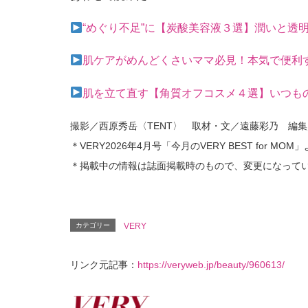
“めぐり不足”に【炭酸美容液３選】潤いと透
肌ケアがめんどくさいママ必見！本気で便利
肌を立て直す【角質オフコスメ４選】いつもの
撮影／西原秀岳〈TENT〉 取材・文／遠藤彩乃 編
＊VERY2026年4月号「今月のVERY BEST for MOM
＊掲載中の情報は誌面掲載時のもので、変更になって
カテゴリー
VERY
リンク元記事：
https://veryweb.jp/beauty/960613/