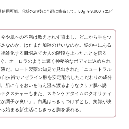
用可能。化粧水の後に全顔に塗布して。50g ￥9,900（エピ
も今や肌への不満は数えきれず噴出し、どこから手をつ
不足なのか、はたまた加齢のせいなのか。鏡の中にある
。複雑化する肌悩みで大人の階段を上ったことを悟る
注ぐ。オーロラのように輝く神秘的なボディに込められ
容液だ。ロート製薬の知見で見出された「ニュートラル
独自技術でアゼライン酸を安定配合したこだわりの成分
用。肌にうるおいを与え澄み渡るようなクリア肌へ誘
いテクスチャーもまた、スキンケアタイムのクオリティ
だか調子が良い」。白黒はっきりつけずとも、笑顔が映
から始まる新生活にもきっと胸を張れる。