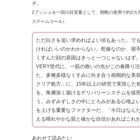
チ。
2プッシュを一回の目安量として、朝晩の使用で約2カ月使
ステームコール）
ただ白さを追い求めればよい頃もあった。で
ければいいのかわからない。乾燥なのか、寝
くすんだ顔の原因はきっと一つじゃないはず
VERY世代に、一筋の救いの光がこの春降り
た、多種多様なくすみに向き合う画期的な美
クリア処方」に、15年以上の研究で実現した
を、角層深く届けるデリバリーシステムを採
う。みずみずしさの中にとろみがある心地よ
を上げる重要なファクターだ。「今日はなん
える晴れやかな肌と確かな自信があればこれ
あわせて読みたい