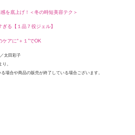
明感を底上げ！＜冬の時短美容テク＞
すぎる【１品７役ジェル】
ケアに“＋１”でOK
集／太田彩子
」より。
いる場合や商品の販売が終了している場合ございます。
VE