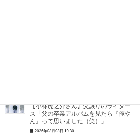
2026年08月08日 21:00
“盛りすぎない”がトレンド！【最旬マス
カラ4選】さりげないボリュームと絶妙
カラー
2026年08月08日 20:30
40代・50代が頼れるベスコス受賞ボデ
ィケア8選｜いまの肌悩みで選ぶ名品ま
とめ
2026年08月08日 20:00
【小林虎之介さん】父譲りのライダー
ス「父の卒業アルバムを見たら『俺や
ん』って思いました（笑）」
2026年08月08日 19:30