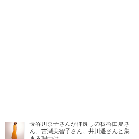
とにかく履き心地が良い！【神シュー
ズ】2選。スタイリストが激推しする名
品
2026年08月07日 7:00
”半端野菜”も一掃！冷蔵庫の余り物で
「子供がもりもり食べる」夏レシピ
〈ネルソン彩子さん〉
2026年08月07日 6:45
【長谷川京子さん】カラダも心もしな
やかに更新。“今”が一番美しい［特別画
像集］
2026年08月07日 6:30
長谷川京子さんが仲良しの板谷由夏さ
ん、吉瀬美智子さん、井川遥さんと集
まる理由は…