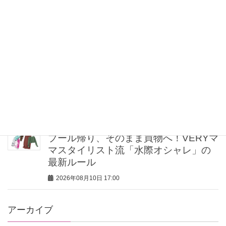
朝ドラ出演【小林虎之介さん】街では
「まだ一度も声をかけられたことがな
いです」
2026年08月10日 17:15
上下「同系色」で合わせると洒落る！
【夏のワイドパンツコーデ】正解着こ
なし4選
2026年08月10日 17:00
プール帰り、そのまま買物へ！VERYマ
マスタイリスト流「水際オシャレ」の
最新ルール
2026年08月10日 17:00
アーカイブ