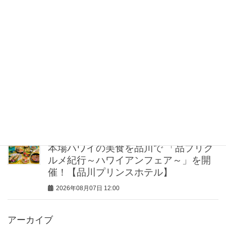
2026年08月07日 17:00
「髪の量が1/3減った…!?」51歳読者が
リアルに救われた頭皮ケア3選
2026年08月07日 16:00
冷房・紫外線etc…「夏の隠れ乾燥」を
防ぐ【ベタつかない名品クリーム】3選
＜30代のベストコスメ＞
2026年08月07日 12:30
本場ハワイの美食を品川で 「品プリグ
ルメ紀行～ハワイアンフェア～」を開
催！【品川プリンスホテル】
2026年08月07日 12:00
アーカイブ