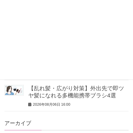
中山優馬さん（32）【特別カット集】
心まで見透かすような圧倒的目力と、
力を抜いた笑みのギャップをお届け
2026年08月06日 16:03
中山優馬さん「逃げ出したい朝」もあ
るけれど、課題と向き合っている時間
が、実は一番充実している
2026年08月06日 16:00
【乱れ髪・広がり対策】外出先で即ツ
ヤ髪になれる多機能携帯ブラシ4選
2026年08月06日 16:00
アーカイブ