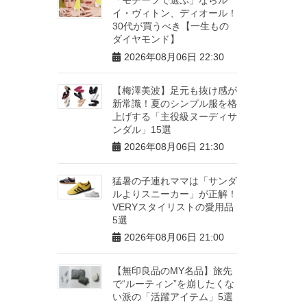
イ・ヴィトン、ディオール！
30代が買うべき【一生もの
ダイヤモンド】
2026年08月06日 22:30
【梅澤美波】足元も抜け感が
新常識！夏のシンプル服を格
上げする「主役級ヌーディサ
ンダル」15選
2026年08月06日 21:30
猛暑の子連れママは「サンダ
ルよりスニーカー」が正解！
VERYスタイリストの愛用品
5選
2026年08月06日 21:00
【無印良品のMY名品】旅先
で“ルーティン”を崩したくな
い派の「活躍アイテム」5選