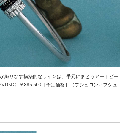
ドが織りなす構築的なラインは、手元にまとうアートピー
D×D〉￥885,500［予定価格］（ブシュロン／ブシュ