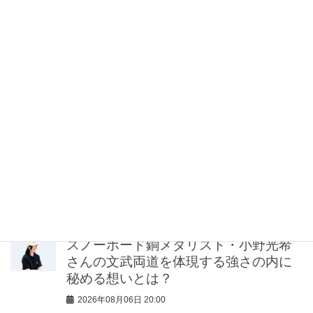
ヌーディサンダル」15選
2026年08月06日 21:30
猛暑の子連れママは「サンダルよりス
ニーカー」が正解！VERYスタイリスト
の愛用品5選
2026年08月06日 21:00
【無印良品のMY名品】旅先で“ルーテ
ィン”を崩したくない派の「活躍アイテ
ム」5選
2026年08月06日 20:30
スノーボード銅メダリスト・小野光希
さんの文武両道を体現する強さの内に
秘める想いとは？
2026年08月06日 20:00