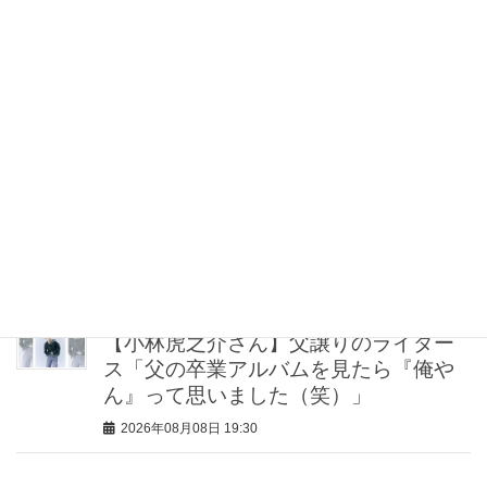
2026年08月08日 21:00
“盛りすぎない”がトレンド！【最旬マス
カラ4選】さりげないボリュームと絶妙
カラー
2026年08月08日 20:30
40代・50代が頼れるベスコス受賞ボデ
ィケア8選｜いまの肌悩みで選ぶ名品ま
とめ
2026年08月08日 20:00
【小林虎之介さん】父譲りのライダー
ス「父の卒業アルバムを見たら『俺や
ん』って思いました（笑）」
2026年08月08日 19:30