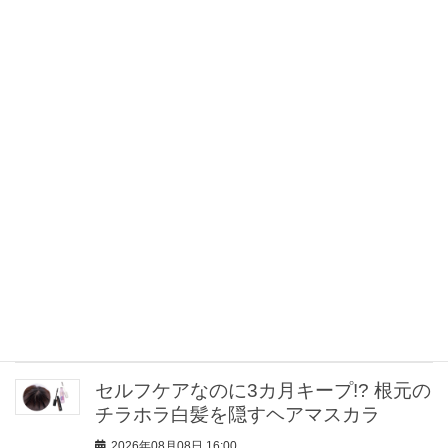
【VERYの人気コーデTOP5】酷暑を乗
り切る『ほの甘オシャレ』が独占！｜
7/11〜20
2026年08月08日 18:00
ラクなのに手抜きに見えない！40代の
体型カバーを叶える【夏ワンピ】〈9
選〉
2026年08月08日 18:00
【夏ジュエリー】キレイめオシャレ賢
者は「パール＆天然石」で手元にアク
セント！
2026年08月08日 17:00
セルフケアなのに3カ月キープ!? 根元の
チラホラ白髪を隠すヘアマスカラ
2026年08月08日 16:00