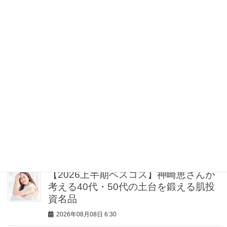
ィサンダル】カタログ
2026年08月08日 8:30
手間最小限！8月を救う、ネルソン彩子
さん流【夏ごはんレシピ】11選〈常備
菜・オーブン料理〉
2026年08月08日 7:30
「薄い＆軽い」のに華やぐ！”遠出する
とき”に選びたい名品8選〈トップス・
オールインワンetc.〉
2026年08月08日 7:00
【2026上半期ベスコス】神崎恵さんが
考える40代・50代の土台を鍛える肌投
資名品
2026年08月08日 6:30