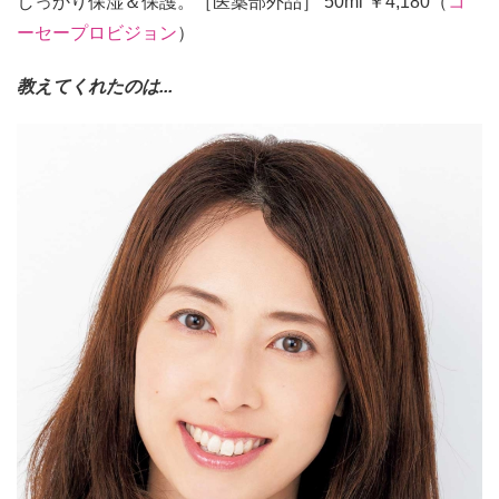
しっかり保湿＆保護。［医薬部外品］ 50ml ￥4,180（
コ
ーセープロビジョン
）
教えてくれたのは...