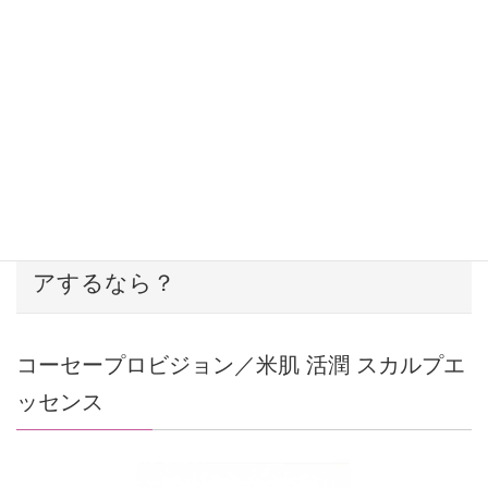
ライター・森島千鶴子
バイザーでゴルフをしていたら地肌が赤黒くなったと娘か
ら指摘。以来、アシメトリーな日傘でどんな角度の日差し
も鉄壁ガードしています。
【うっかり焼け②】髪の毛の分け目をケ
アするなら？
コーセープロビジョン／米肌 活潤 スカルプエ
ッセンス