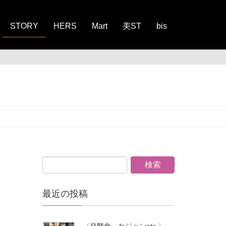
STORY
HERS
Mart
美ST
bis
最近の投稿
〈発酵食、ケジャンetc.〉