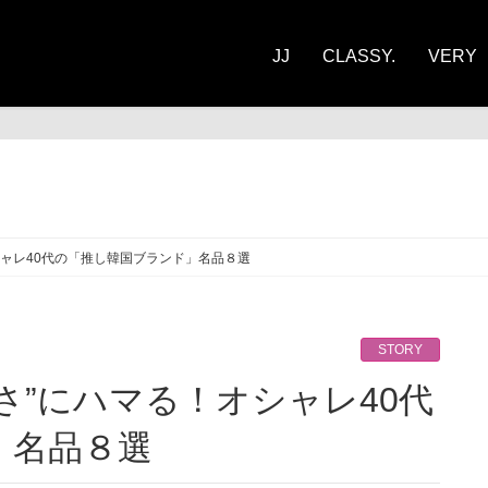
JJ
CLASSY.
VERY
ORY
シャレ40代の「推し韓国ブランド」名品８選
STORY
」名品８選