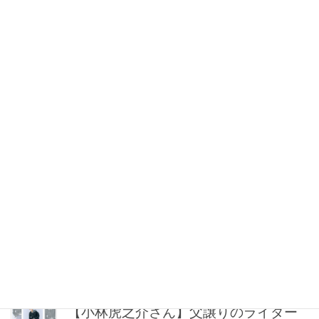
【シャネル】毎日使える「ココ クラッ
シュ」なら地金系イヤリングが間違い
ない！
2026年08月08日 21:00
“盛りすぎない”がトレンド！【最旬マス
カラ4選】さりげないボリュームと絶妙
カラー
2026年08月08日 20:30
40代・50代が頼れるベスコス受賞ボデ
ィケア8選｜いまの肌悩みで選ぶ名品ま
とめ
2026年08月08日 20:00
【小林虎之介さん】父譲りのライダー