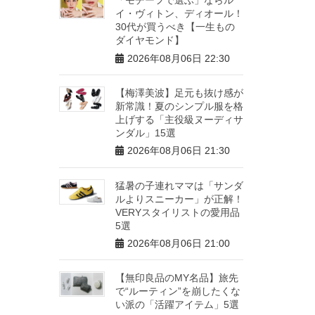
イ・ヴィトン、ディオール！
30代が買うべき【一生もの
ダイヤモンド】
2026年08月06日 22:30
【梅澤美波】足元も抜け感が
新常識！夏のシンプル服を格
上げする「主役級ヌーディサ
ンダル」15選
2026年08月06日 21:30
猛暑の子連れママは「サンダ
ルよりスニーカー」が正解！
VERYスタイリストの愛用品
5選
2026年08月06日 21:00
【無印良品のMY名品】旅先
で“ルーティン”を崩したくな
い派の「活躍アイテム」5選