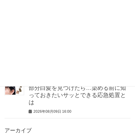
【ブシュロンが名脇役】“ボリュームジ
ュエリー”同士でもうまくいく！モード
派の重ねづけ術
2026年08月09日 17:00
40代”カジュアル派”のアクセサリーは
【ハンサムシルバー】一択！日常使い
におすすめ
2026年08月09日 16:00
部分白髪を見つけたら…染める前に知
っておきたいサッとできる応急処置と
は
2026年08月09日 16:00
アーカイブ