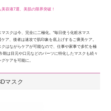
導入美容液7選、美肌の限界突破！
スマスクは今、完全に二極化。“毎日使う化粧水マス
習慣ケア、後者は速攻で肌印象を底上げするご褒美ケア。
スクはながらケアが可能なので、仕事や家事で多忙を極
に今期は目元や口元などのパーツに特化したマスクも続々
ングケアを可能に。
 3Dマスク