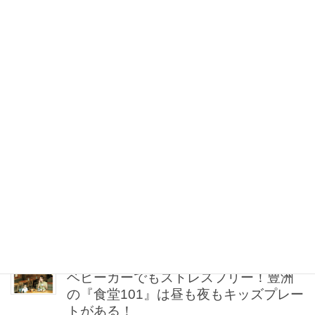
「Tシャツ1枚でも手抜きに見えない」
コツは【アクセサリー＆リップ】選び
にあり！40代の最適解をプロが伝授
2026年08月08日 13:26
【30代の一生ものダイヤ】パールだけ
じゃない「タサキ」と「ミキモト」に
注目
2026年08月08日 12:30
【ゲリラ豪雨・不眠・疲労】旅の不安
をゼロにする！オシャレライターの
「夏の旅行バッグの中身」3選！
2026年08月08日 12:00
ベビーカーでもストレスフリー！豊洲
の『食堂101』は昼も夜もキッズプレー
トがある！