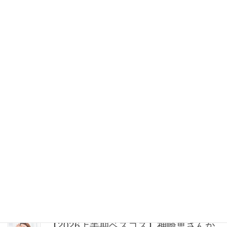
【梅澤美波】ビーサン、ミュールetc.き
れいめカジュアルがこなれる【ヌーデ
ィサンダル】カタログ
2026年08月08日 8:30
手間最小限！8月を救う、ネルソン彩子
さん流【夏ごはんレシピ】11選〈常備
菜・オーブン料理〉
2026年08月08日 7:30
「薄い＆軽い」のに華やぐ！”遠出する
とき”に選びたい名品8選〈トップス・
オールインワンetc.〉
2026年08月08日 7:00
【2026上半期ベスコス】神崎恵さんが