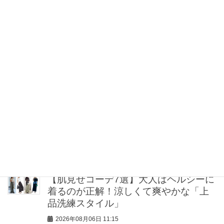
ス、パンツetc.」リスト
2026年08月06日 12:30
【大野真理子さん×佐藤佳菜子さん】が
力説！「Tシャツ苦手」なコンサバ40
代、夏の正解スタイルは？
2026年08月06日 12:00
【帰省コーデ8選】「きれいめイージー
パンツ」であるあるシーンが乗り切れ
る！
2026年08月06日 12:00
【肌見せコーデ7選】大人はヘルシーに
着るのが正解！涼しくて爽やかな「上
品洗練スタイル」
2026年08月06日 11:15