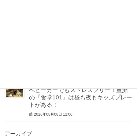
【30代の一生ものダイヤ】パールだけ
じゃない「タサキ」と「ミキモト」に
注目
2026年08月08日 12:30
【ゲリラ豪雨・不眠・疲労】旅の不安
をゼロにする！オシャレライターの
「夏の旅行バッグの中身」3選！
2026年08月08日 12:00
ベビーカーでもストレスフリー！豊洲
の『食堂101』は昼も夜もキッズプレー
トがある！
2026年08月08日 12:00
アーカイブ