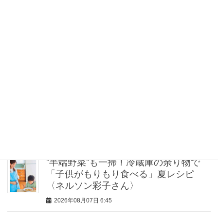
2026年08月07日 7:30
とにかく履き心地が良い！【神シュー
ズ】2選。スタイリストが激推しする名
品
2026年08月07日 7:00
関西在住ライターがリピ買いする【東
京の名品スイーツ4選】帰省・ホムパの
手土産に
2026年08月07日 7:00
”半端野菜”も一掃！冷蔵庫の余り物で
「子供がもりもり食べる」夏レシピ
〈ネルソン彩子さん〉
2026年08月07日 6:45