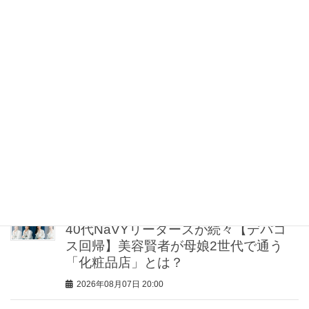
2026年08月07日 21:30
【お祭り、レジャーetc.】真夏もスニー
カー派の『行先別コーデ』５人のママ
スタイリストが直伝！
2026年08月07日 21:00
【UV下地】酷暑に頼れる！ 2,000円
台〜3,000円台の名品3選｜30代美容ラ
イターが正直レビュー
2026年08月07日 20:30
40代NaVYリーダーズが続々【デパコ
ス回帰】美容賢者が母娘2世代で通う
「化粧品店」とは？
2026年08月07日 20:00