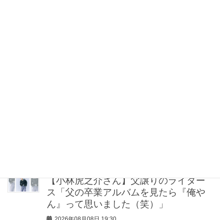
シュ」なら地金系イヤリングが間違い
ない！
2026年08月08日 21:00
“盛りすぎない”がトレンド！【最旬マス
カラ4選】さりげないボリュームと絶妙
カラー
2026年08月08日 20:30
40代・50代が頼れるベスコス受賞ボデ
ィケア8選｜いまの肌悩みで選ぶ名品ま
とめ
2026年08月08日 20:00
【小林虎之介さん】父譲りのライダー
ス「父の卒業アルバムを見たら『俺や
ん』って思いました（笑）」
2026年08月08日 19:30