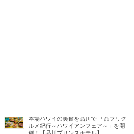
【ティファニー】今アツい「地金系ブ
レスレット」3選！重ねづけも夫婦シェ
アも自在
2026年08月07日 17:00
「髪の量が1/3減った…!?」51歳読者が
リアルに救われた頭皮ケア3選
2026年08月07日 16:00
冷房・紫外線etc…「夏の隠れ乾燥」を
防ぐ【ベタつかない名品クリーム】3選
＜30代のベストコスメ＞
2026年08月07日 12:30
本場ハワイの美食を品川で 「品プリグ
ルメ紀行～ハワイアンフェア～」を開
催！【品川プリンスホテル】