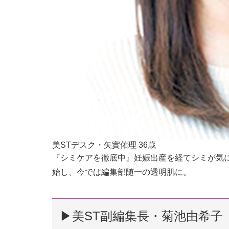
美STデスク・矢實佑理 36歳
『シミケアを徹底中』妊娠出産を経てシミが気に
始し、今では編集部随一の透明肌に。
▶︎美ST副編集長・菊池由希子