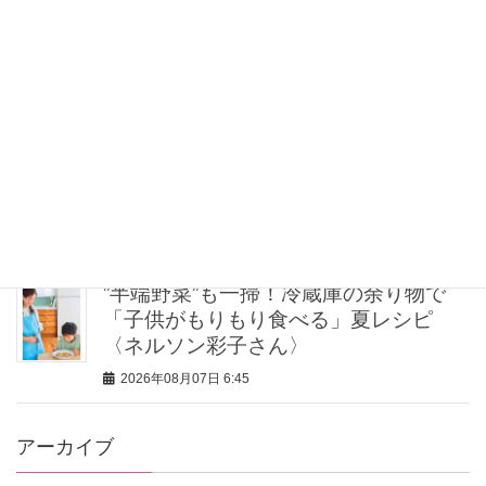
とにかく履き心地が良い！【神シュー
ズ】2選。スタイリストが激推しする名
品
2026年08月07日 7:00
関西在住ライターがリピ買いする【東
京の名品スイーツ4選】帰省・ホムパの
手土産に
2026年08月07日 7:00
”半端野菜”も一掃！冷蔵庫の余り物で
「子供がもりもり食べる」夏レシピ
〈ネルソン彩子さん〉
2026年08月07日 6:45
アーカイブ